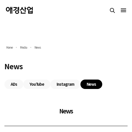
Home
Media
News
News
ADs
YouTube
Instagram
News
News