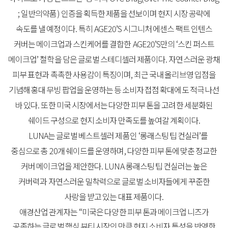
;
일반의약품
)
인증을
획득한
제품을
선보이며
현지
시장
공략에
속도를
낼
예정이다
.
특히
AGE20’S
시그니처
에센스
팩트
인텐스
커버는
메이크업과
스킨케어를
결합한
AGE20’S
만의
‘
스킨
퍼스트
메이크업
’
철학을
담은
글로벌
스테디셀러
제품이다
.
자연스러운
광채
피부
표현과
촉촉한
사용감이
특징이며
,
최근
국내
올리브영
입점을
기념해
홍대
무빙
팝업을
운영하는
등
소비자
접점
확대에도
적극
나선
바
있다
.
또한
미국
시장에서는
다양한
피부
톤을
고려한
세분화된
쉐이드
구성으로
현지
소비자
만족도를
높여갈
계획이다
.
LUNA
는
글로벌
베스트셀러
제품인
‘
롱래스팅
팁
컨실러
’
를
중심으로
총
20
개
쉐이드를
운영하며
,
다양한
피부
톤에
맞춘
정교한
커버
메이크업을
제안한다
. LUNA
롱래스팅
팁
컨실러는
높은
커버력과
자연스러운
밀착력으로
글로벌
소비자들에게
꾸준한
사랑을
받고
있는
대표
제품이다
.
애경산업
관계자는
“
미국은
다양한
피부
톤과
메이크업
니즈가
공존하는
글로벌
핵심
뷰티
시장인
만큼
현지
소비자
특성을
반영한