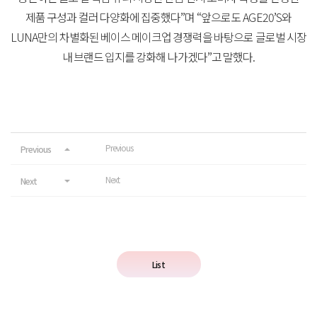
제품
구성과
컬러
다양화에
집중했다
”
며
“
앞으로도
AGE20’S
와
LUNA
만의
차별화된
베이스
메이크업
경쟁력을
바탕으로
글로벌
시장
내
브랜드
입지를
강화해
나가겠다
”
고
말했다
.
Previous
Previous
Next
Next
List