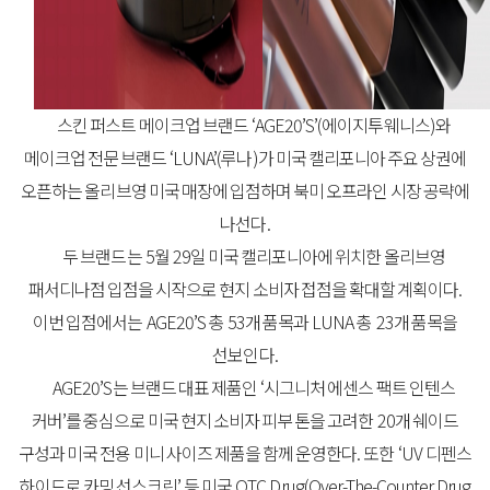
스킨
퍼스트
메이크업
브랜드
‘AGE20’S’(
에이지투웨니스
)
와
메이크업
전문
브랜드
‘LUNA’(
루나
)
가
미국
캘리포니아
주요
상권에
오픈하는
올리브영
미국
매장에
입점하며
북미
오프라인
시장
공략에
나선다
.
두
브랜드는
5
월
29
일
미국
캘리포니아에
위치한
올리브영
패서디나점
입점을
시작으로
현지
소비자
접점을
확대할
계획이다
.
이번
입점에서는
AGE20’S
총
53
개
품목과
LUNA
총
23
개
품목을
선보인다
.
AGE20’S
는
브랜드
대표
제품인
‘
시그니처
에센스
팩트
인텐스
커버
’
를
중심으로
미국
현지
소비자
피부
톤을
고려한
20
개
쉐이드
구성과
미국
전용
미니
사이즈
제품을
함께
운영한다
.
또한
‘UV
디펜스
하이드로
카밍
선스크린
’
등
미국
OTC Drug(Over-The-Counter Drug