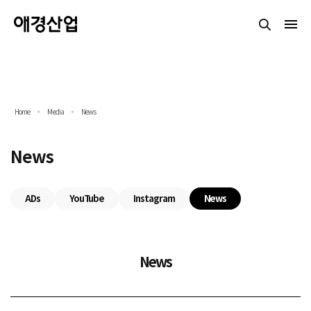
Home
Media
News
News
ADs
YouTube
Instagram
News
News