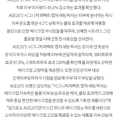
직후
피부
피지량이
45.1%
감소하는
효과를
확인했다
.
AGE20'S
시그니처
퍼펙트
캡처
세팅
픽서
는
피부에
분사하는
즉시
피부
온도를
평균
4.1
℃
낮춰주는
쿨링
효과를
제공해
여름철
열감으로
인한
메이크업
무너짐을
줄여주며
,
상쾌한
시트러스
그린
플로럴
향을
더해
산뜻한
사용감을
선사한다
.
AGE20'S
시그니처
퍼펙트
캡처
세팅
픽서
는
초미세
안개
분사
방식의
무가스
타입을
적용해
피부에
균일하게
밀착되며
,
워터프루프
효과
97.5%,
스웨트프루프
효과
100%
를
확인해
물과
땀에도
강력한
메이크업
고정력을
제공한다
.
또한
민감성
피부
대상
인체피부일차자극
시험을
완료해
피부
자극
부담을
낮췄다
.
AGE20’S
브랜드
담당자
는
“
시그니처
퍼펙트
캡처
세팅
픽서는
메이크업
지속력은
물론
피부
보습과
유분
케어
,
쿨링
효과까지
고려해
하루
종일
편안한
메이크업을
완성할
수
있도록
기획한
제품이다
”
며
“
앞으로도
AGE20'S
만의
스킨
퍼스트
메이크업
노하우를
바탕으로
소비자의
다양한
메이크업
고민을
해결할
수
있는
제품을
지속
선보여