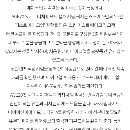
메이크업
지속력을
높여주는
것이
특징이다
.
AGE20'S
시그니처
퍼펙트
캡처
세팅
픽서
는
AGE20'S
만의
‘
스킨
퍼스트
메이크업
’
철학을
담은
‘
스킨
퍼스트
메이크업
고정
테크놀로지
’
를
적용했다
.
저
·
중
·
고분자로
구성된
3
중
히알루론산이
피부에
수분을
공급하고
수분막을
형성해
메이크업이
건조하거나
갈라지는
것을
방지하며
,
처음
완성한
메이크업을
오랫동안
유지할
수
있도록
돕는다
.
또한
인체적용시험을
통해
1
회
사용만으로
24
시간
메이크업
지속
효과를
확인했으며
,
메이크업
후
사용
시
무도포
대비
메이크업
지속력이
46.5%
개선되는
효과를
확인했다
.
AGE20'S
시그니처
퍼펙트
캡처
세팅
픽서
는
번들거림과
다크닝의
원인이
되는
유분과
피지
관리에도
도움을
준다
. 5
가지
펩타이드
,
나이아신아마이드
,
비타민
A
를
함유한
세범
케어
성분이
불필요한
유분과
피지를
케어해
보다
깔끔한
피부
표현을
유지해
준다
.
특히
AGE20'S
커버
팩트
단독
사용
대비
픽서를
함께
사용할
경우
,
사용