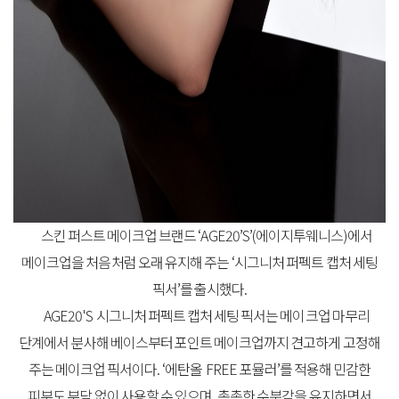
스킨
퍼스트
메이크업
브랜드
‘AGE20’S’(
에이지투웨니스
)
에서
메이크업을
처음처럼
오래
유지해
주는
‘
시그니처
퍼펙트
캡처
세팅
픽서
’
를
출시했다
.
AGE20'S
시그니처
퍼펙트
캡처
세팅
픽서
는
메이크업
마무리
단계에서
분사해
베이스부터
포인트
메이크업까지
견고하게
고정해
주는
메이크업
픽서이다
. ‘
에탄올
FREE
포뮬러
’
를
적용해
민감한
피부도
부담
없이
사용할
수
있으며
,
촉촉한
수분감을
유지하면서